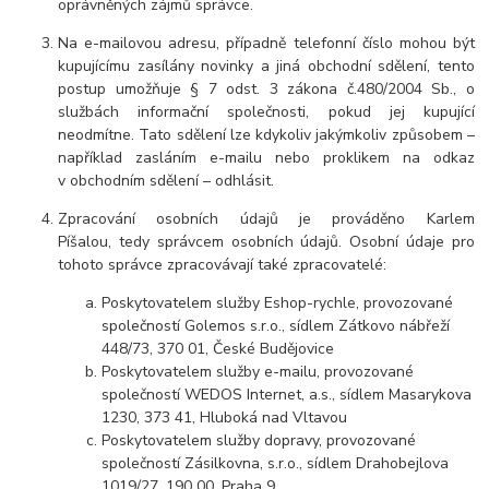
oprávněných zájmů správce.
Na e-mailovou adresu, případně telefonní číslo mohou být
kupujícímu zasílány novinky a jiná obchodní sdělení, tento
postup umožňuje § 7 odst. 3 zákona č.480/2004 Sb., o
službách informační společnosti, pokud jej kupující
neodmítne. Tato sdělení lze kdykoliv jakýmkoliv způsobem –
například zasláním e-mailu nebo proklikem na odkaz
v obchodním sdělení – odhlásit.
Zpracování osobních údajů je prováděno Karlem
Píšalou, tedy správcem osobních údajů. Osobní údaje pro
tohoto správce zpracovávají také zpracovatelé:
Poskytovatelem služby Eshop-rychle, provozované
společností Golemos s.r.o., sídlem Zátkovo nábřeží
448/73, 370 01, České Budějovice
Poskytovatelem služby e-mailu, provozované
společností WEDOS Internet, a.s., sídlem Masarykova
1230, 373 41, Hluboká nad Vltavou
Poskytovatelem služby dopravy, provozované
společností Zásilkovna, s.r.o., sídlem Drahobejlova
1019/27, 190 00, Praha 9