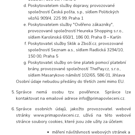
Poskytovatelem služby dopravy, provozované
společností Česká pošta, s.p., sídlem Politických
vězňů 909/4, 225 99, Praha 1
Poskytovatelem služby "Ověřeno zákazníky",
provozované společností Heureka Shopping s.r.o.,
sídlem Karolinská 650/1, 186 00, Praha 8 – Karlín
Poskytovatel služby Sklik a Zboží.cz, provozované
společností Seznam a.s., sídlem Radlická 3294/10,
150 00, Praha 5
Poskytovatel služby on-line plateb pomocí platební
brány, provozované společností ThePay.cz, s.r.o.,
sídlem Masarykovo náměstí 102/65, 586 01, Jihlava
Osobní údaje nebudou předány do třetích zemí mimo EU.
Správce nemá osobu tzv. pověřence. Správce lze
kontaktovat na emailové adrese info@primapovleceni.cz.
Správce osobních údajů, jakožto provozovatel webové
stránky www.primapovleceni.cz, užívá na této webové
stránce soubory cookies, které jsou zde užity za účelem:
měření návštěvnosti webových stránek a