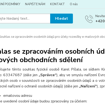
NÍ PODMÍNKY
NAPIŠTE NÁM
KONTAKT
O nás
Nevíte
Hledat
+420
ouhlas se zpracováním osobních údajů pro účely rozesílky e-mailových obc
las se zpracováním osobních úda
ových obchodních sdělení
lujete tímto souhlas fyzické osobě Karel Píšala, se sídlem K
lo: 63347687 (dále jen
„Správce“
), aby ve smyslu nařízení E
ických osob v souvislosti se zpracováním osobních údajů a o v
ecné nařízení o ochraně osobních údajů) (dále jen
„Nařízení“
), zp
emailovou adresu
e uvedené osobní údaje budou zpracovány za účelem: