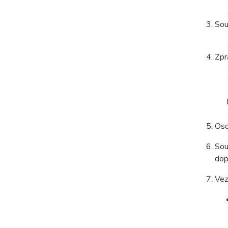
Sou
Zpr
Oso
Sou
dop
Vez