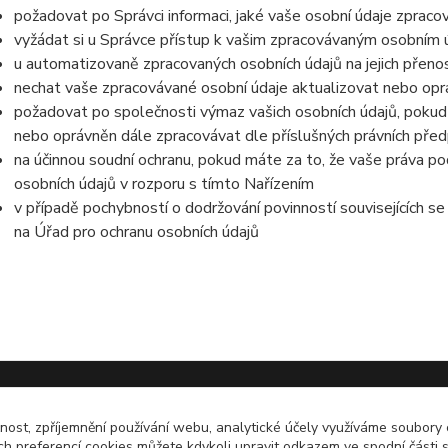
požadovat po Správci informaci, jaké vaše osobní údaje zpraco
vyžádat si u Správce přístup k vašim zpracovávaným osobním ú
u automatizovaně zpracovaných osobních údajů na jejich přeno
nechat vaše zpracovávané osobní údaje aktualizovat nebo opra
požadovat po společnosti výmaz vašich osobních údajů, pokud 
nebo oprávněn dále zpracovávat dle příslušných právních před
na účinnou soudní ochranu, pokud máte za to, že vaše práva po
osobních údajů v rozporu s tímto Nařízením
v případě pochybností o dodržování povinností souvisejících s
na Úřad pro ochranu osobních údajů
čnost, zpříjemnění používání webu, analytické účely využíváme soubory 
ch preferencí cookies můžete kdykoli upravit odkazem ve spodní části 