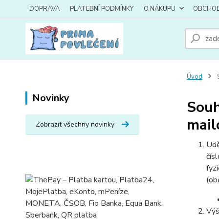
DOPRAVA
PLATEBNÍ PODMÍNKY
O NÁKUPU
OBCHOD
Úvod
S
Novinky
Souh
mail
Zobrazit všechny novinky
Udě
čís
fyz
(ob
Výš